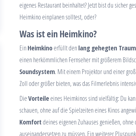
eigenes Restaurant beinhaltet? Jetzt bist du sicher ge
Heimkino einplanen solltest, oder?
Was ist ein Heimkino?
Ein
Heimkino
erfüllt den
lang gehegten Traum
einen herkömmlichen Fernseher mit größerem Bilds
Soundsystem
. Mit einem Projektor und einer groß
Zoll oder größer bieten, was das Filmerlebnis intens
Die
Vorteile
eines Heimkinos sind vielfältig: Du ka
schauen, ohne auf die Spielzeiten eines Kinos angew
Komfort
deines eigenen Zuhauses genießen, ohne 
auseinandersetzen zu müssen. Ein weiterer Pluspunkt