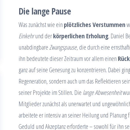
Die lange Pause
Was zunächst wie ein
plötzliches Verstummen
wi
Einkehr
und der
körperlichen Erholung
. Daniel B
unabdingbare
Zwangspause
, die durch eine ernsthaf
ihn bedeutete dieser Zeitraum vor allem einen
Rück
ganz auf seine Genesung zu konzentrieren. Dabei ging
Regeneration, sondern auch um das Reflektieren sein
seiner Projekte im Stillen. Die
lange Abwesenheit
wur
Mitglieder zunächst als unerwartet und ungewöhnlic
arbeitete er intensiv an seiner Heilung und Planung f
Geduld und Akzeptanz erforderte – sowohl für ihn selb