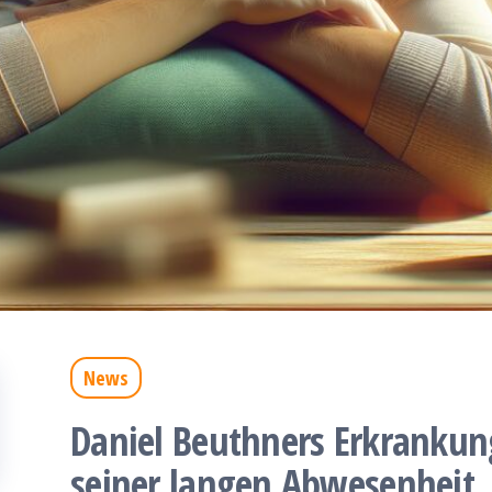
News
Daniel Beuthners Erkrankung
seiner langen Abwesenheit