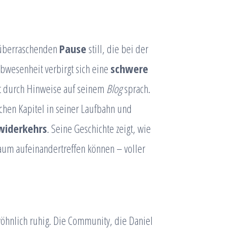
 überraschenden
Pause
still, die bei der
Abwesenheit verbirgt sich eine
schwere
rst durch Hinweise auf seinem
Blog
sprach.
chen Kapitel in seiner Laufbahn und
widerkehrs
. Seine Geschichte zeigt, wie
aum aufeinandertreffen können – voller
hnlich ruhig. Die Community, die Daniel