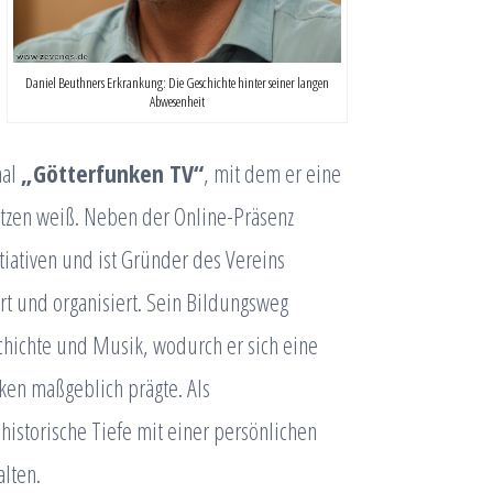
Daniel Beuthners Erkrankung: Die Geschichte hinter seiner langen
Abwesenheit
nal
„Götterfunken TV“
, mit dem er eine
ätzen weiß. Neben der Online-Präsenz
tiativen und ist Gründer des Vereins
ert und organisiert. Sein Bildungsweg
hichte und Musik, wodurch er sich eine
ken maßgeblich prägte. Als
historische Tiefe mit einer persönlichen
alten.